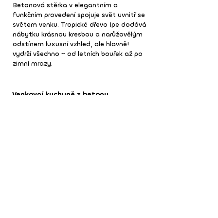
Betonová stěrka v elegantním a
funkčním provedení spojuje svět uvnitř se
světem venku. Tropické dřevo Ipe dodává
nábytku krásnou kresbou a narůžovělým
odstínem luxusní vzhled, ale hlavně!
vydrží všechno ~ od letních bouřek až po
zimní mrazy.
Venkovní kuchyně z betonu​​​
~ odolá vlhkosti i teplotním výkyvům
~ tvar, barva a povrchová úprava na přání
~ lze zabudovat dřez, pec, ohniště i gril
~ plně omyvatelná, takřka nezničitelná
~ odolná vůči nečistotám i rozpálenému oleji